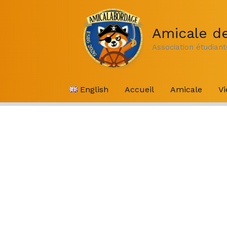
Aller
au
Amicale de
contenu
Association étudian
English
Accueil
Amicale
Vi