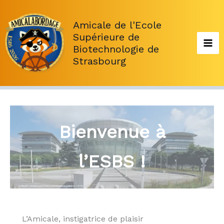
Aller
au
Amicale de l'Ecole
contenu
Supérieure de
Biotechnologie de
Strasbourg
Bienvenue à
l’ESBS !
L’Amicale, instigatrice de plaisir