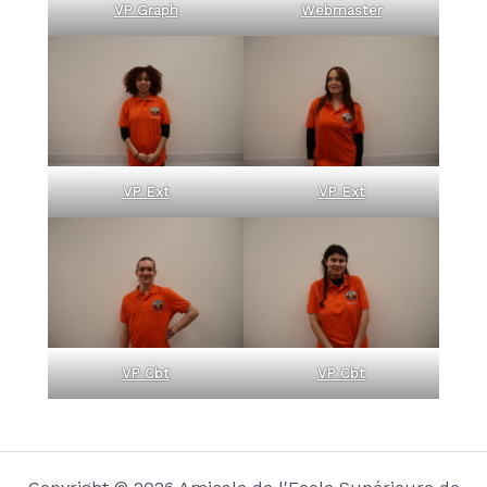
VP Graph
Webmaster
VP Ext
VP Ext
VP Cbt
VP Cbt